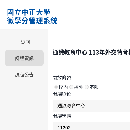
國立中正大學
微學分管理系統
返回
通識教育中心
113年外交特
課程資訊
課程公告
開放修習
校內
校外
不限
開課單位
開課學期